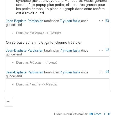
synthèse (ticket envoyé dans Monsoere). Aussi, générer
une fenêtre popup plus petite, elle est tros grosse pour
les petits écrans. La place du graph dans cette fenêtre
est à revoir aussi.
#2
Jean-Baptiste Paroissien
tarafından
7 yıldan fazla
önce
Aksiyonlar
güncellendi
Durum
:
En cours
->
Résolu
On se base sur shiny et ça fonctionne très bien
#3
Jean-Baptiste Paroissien
tarafından
7 yıldan fazla
önce
Aksiyonlar
güncellendi
Durum
:
Résolu
->
Fermé
#4
Jean-Baptiste Paroissien
tarafından
7 yıldan fazla
önce
Aksiyonlar
güncellendi
Durum
:
Fermé
->
Résolu
Aksiyonlar
Diğer uygun kaynaklar:
Atom
PDF