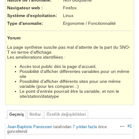
Navigateur web
:
Firefox
Système d'exploitation
:
Linux
Type d'anomalie
:
Ergonomie / Fonctionnalité
Yorum
La page synthèse suscite pas mal d'attente de la part du SNO-
T en terme d'affichage.
Les améliorations identifiées :
Accès tout public dès la page d'accueil,
Possibilité d'afficher différentes variables pour un même
site
Possibilité d'afficher différents sites pour une même
variable (pour les comparer...)
Le point d'entrée pourrait être la variable, et non le
site/station/datatype
Geçmiş
Notlar
Özellik değişiklikleri
#1
Jean-Baptiste Paroissien
tarafından
7 yıldan fazla
önce
Aksiyonlar
güncellendi