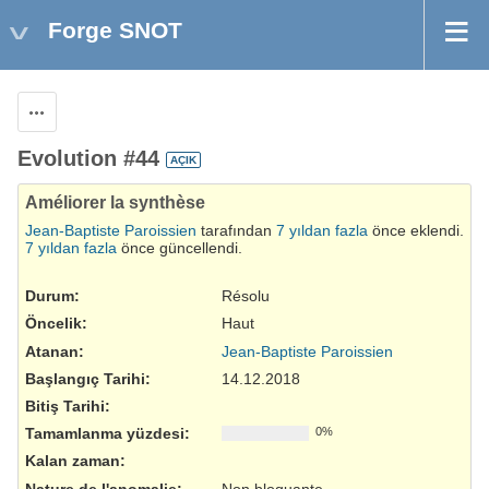
Forge SNOT
Aksiyonlar
Evolution #44
AÇIK
Améliorer la synthèse
Jean-Baptiste Paroissien
tarafından
7 yıldan fazla
önce eklendi.
7 yıldan fazla
önce güncellendi.
Durum:
Résolu
Öncelik:
Haut
Atanan:
Jean-Baptiste Paroissien
Başlangıç Tarihi:
14.12.2018
Bitiş Tarihi:
Tamamlanma yüzdesi:
0%
Kalan zaman:
Nature de l'anomalie
:
Non bloquante