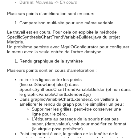
Durum
:
Nouveau
->
En cours
Plusieurs points d'amélioration sont en cours :
Comparaison multi-site pour une même variable
Le travail est en cours. Pour cela on exploite la méthode
SpecificSynthesisChartTrendVariableBuilder.java du projet
Marjorie.
Un problème persiste avec MgaIOConfigurator pour configurer
le menu avec la seule entrée de l'arbre datatype...
Rendu graphique de la synthèse
Plusieurs points sont en cours d'amélioration :
retirer les lignes entre les points
(line.setShowLine(false)) dans
SpecificSynthesisChartTrendVariableBuilder (et non dans
le graphicVariableChartExtender2.js)
Dans graphicVariableChartExtender2, on veillera à
améliorer le rendu du graph pour le simplifier un peu :
Supprimer les grilles, peut-être conserver une
ligne pour le zéro,
L'étiquette au passage de la souris n'est pas
super, (date,valeur), voir pour modifier ce format
(la virgule pose problème)
Point important à voir, la gestion de la fenêtre de la