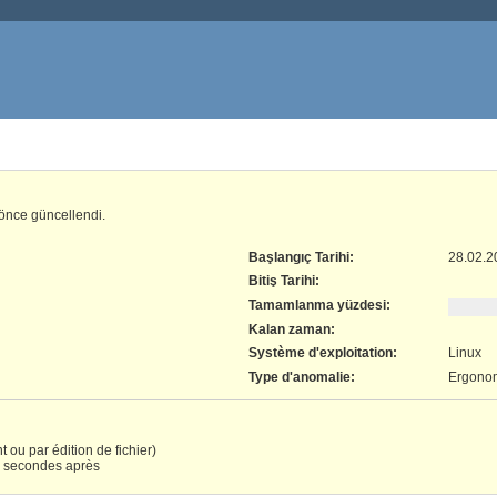
önce güncellendi.
Başlangıç Tarihi:
28.02.2
Bitiş Tarihi:
Tamamlanma yüzdesi:
Kalan zaman:
Système d'exploitation
:
Linux
Type d'anomalie
:
Ergonom
 ou par édition de fichier)
q secondes après