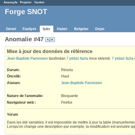
Anasayfa
Projeler
Yardım
Forge SNOT
Genel
Faaliyet
İşler
Haber
Belgeler
Depo
Anomalie #47
AÇIK
Mise à jour des données de référence
Jean-Baptiste Paroissien
tarafından
7 yıldan fazla
önce eklendi.
7 yıldan fazla
Durum:
Résolu
Öncelik:
Haut
Atanan:
Jean-Baptiste Paroissien
Nature de l'anomalie
:
Bloquante
Navigateur web
:
Firefox
Yorum
Dans les ddr variables, il est impossible de mettre à jour la table (manuellement
Lorsqu'on change une description par exemple, la modification est annulée q