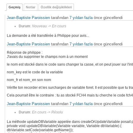
Geçmiş
Notlar
Özellik değişiklikleri
Jean-Baptiste Paroissien
tarafından
7 yıldan fazla
önce güncellendi
Durum
:
Nouveau
->
En cours
La demande a été transférée à Philippe pour avis...
Jean-Baptiste Paroissien
tarafından
7 yıldan fazla
önce güncellendi
​Réponse de philippe :
J'avais du supprimer le champs nom à un moment
le nom est stocké dans le code sans changer la casse, et on peut jouer sur l'int
nom_key est le code de la variable
nom_fr et nom_en son nom
Vérifie ton recorder et les surcharges de variable foret. Il est possible que
Cela pourrait être le contraire : tu as stocké FCH4 mais tu cherche le code fch4
Jean-Baptiste Paroissien
tarafından
7 yıldan fazla
önce güncellendi
Durum
:
En cours
->
Résolu
La méthode updateDBVariable appelée dans createOrUpdateVariable posait pr
private void updateDBVariable(Variable variable, Variable dbVariable) {
dbVariable.setCode(variable.getName());