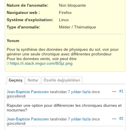
Nature de l'anomalie
:
Non bloquante
Navigateur web
:
Firefox
Système d'exploitation
:
Linux
Type d'anomalie
:
Métier / Thématique
Yorum
Pour la synthèse des données de physiques du sol, voir pour
générer une seule chronique avec différentes profondeur
Pour les données vents, voir peut être
https://i.stack.imgur.com/8iSjz.png
Geçmiş
Notlar
Özellik değişiklikleri
#1
Jean-Baptiste Paroissien
tarafından
7 yıldan fazla
önce
Aksiyonlar
güncellendi
Rajouter une option pour différencier les chroniques diurnes et
nocturnes?
#2
Jean-Baptiste Paroissien
tarafından
7 yıldan fazla
önce
Aksiyonlar
güncellendi