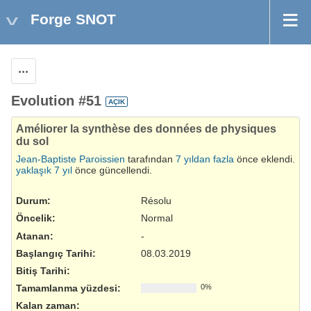
Forge SNOT
Aksiyonlar
Evolution #51
AÇIK
Améliorer la synthèse des données de physiques
du sol
Jean-Baptiste Paroissien
tarafından
7 yıldan fazla
önce eklendi.
yaklaşık 7 yıl
önce güncellendi.
Durum:
Résolu
Öncelik:
Normal
Atanan:
-
Başlangıç Tarihi:
08.03.2019
Bitiş Tarihi:
Tamamlanma yüzdesi:
0%
Kalan zaman: