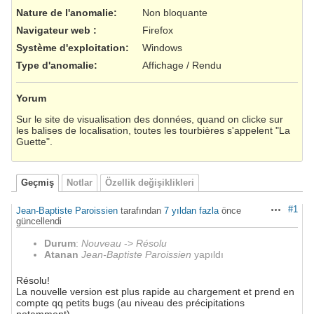
Nature de l'anomalie
:
Non bloquante
Navigateur web
:
Firefox
Système d'exploitation
:
Windows
Type d'anomalie
:
Affichage / Rendu
Yorum
Sur le site de visualisation des données, quand on clicke sur
les balises de localisation, toutes les tourbières s'appelent "La
Guette".
Geçmiş
Notlar
Özellik değişiklikleri
#1
Jean-Baptiste Paroissien
tarafından
7 yıldan fazla
önce
Aksiyonlar
güncellendi
Durum
:
Nouveau
->
Résolu
Atanan
Jean-Baptiste Paroissien
yapıldı
Résolu!
La nouvelle version est plus rapide au chargement et prend en
compte qq petits bugs (au niveau des précipitations
notamment)