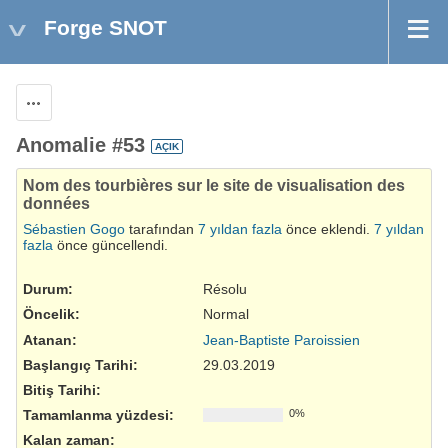
Forge SNOT
Aksiyonlar
Anomalie #53
AÇIK
Nom des tourbières sur le site de visualisation des
données
Sébastien Gogo
tarafından
7 yıldan fazla
önce eklendi.
7 yıldan
fazla
önce güncellendi.
Durum:
Résolu
Öncelik:
Normal
Atanan:
Jean-Baptiste Paroissien
Başlangıç Tarihi:
29.03.2019
Bitiş Tarihi:
Tamamlanma yüzdesi:
0%
Kalan zaman: