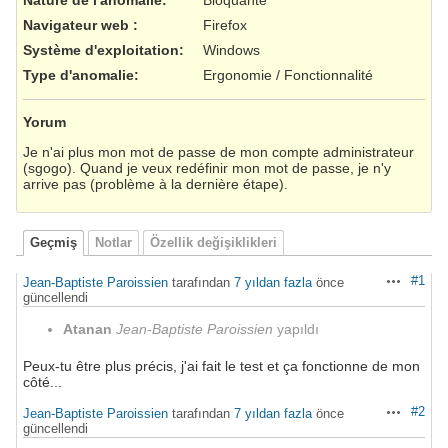
Navigateur web
:
Firefox
Système d'exploitation
:
Windows
Type d'anomalie
:
Ergonomie / Fonctionnalité
Yorum
Je n'ai plus mon mot de passe de mon compte administrateur
(sgogo). Quand je veux redéfinir mon mot de passe, je n'y
arrive pas (problème à la dernière étape).
Geçmiş
Notlar
Özellik değişiklikleri
#1
Jean-Baptiste Paroissien
tarafından
7 yıldan fazla
önce
Aksiyonlar
güncellendi
Atanan
Jean-Baptiste Paroissien
yapıldı
Peux-tu être plus précis, j'ai fait le test et ça fonctionne de mon
côté...
#2
Jean-Baptiste Paroissien
tarafından
7 yıldan fazla
önce
Aksiyonlar
güncellendi