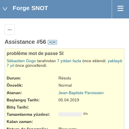
Forge SNOT
Aksiyonlar
Assistance #56
AÇIK
problème mot de passe SI
Sébastien Gogo
tarafından
7 yıldan fazla
önce eklendi.
yaklaşık
7 yıl
önce güncellendi.
Durum:
Résolu
Öncelik:
Normal
Atanan:
Jean-Baptiste Paroissien
Başlangıç Tarihi:
05.04.2019
Bitiş Tarihi:
Tamamlanma yüzdesi:
0%
Kalan zaman:
Nature de l'anomalie
:
Bloquante