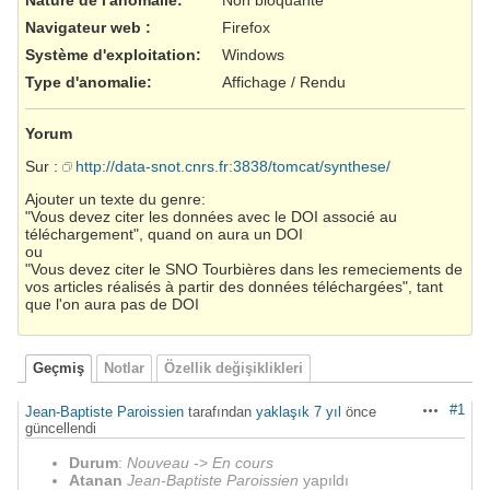
Navigateur web
:
Firefox
Système d'exploitation
:
Windows
Type d'anomalie
:
Affichage / Rendu
Yorum
Sur :
http://data-snot.cnrs.fr:3838/tomcat/synthese/
Ajouter un texte du genre:
"Vous devez citer les données avec le DOI associé au
téléchargement", quand on aura un DOI
ou
"Vous devez citer le SNO Tourbières dans les remeciements de
vos articles réalisés à partir des données téléchargées", tant
que l'on aura pas de DOI
Geçmiş
Notlar
Özellik değişiklikleri
#1
Jean-Baptiste Paroissien
tarafından
yaklaşık 7 yıl
önce
Aksiyonlar
güncellendi
Durum
:
Nouveau
->
En cours
Atanan
Jean-Baptiste Paroissien
yapıldı