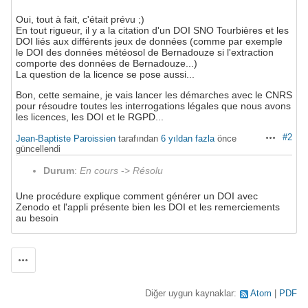
Oui, tout à fait, c'était prévu ;)
En tout rigueur, il y a la citation d'un DOI SNO Tourbières et les
DOI liés aux différents jeux de données (comme par exemple
le DOI des données météosol de Bernadouze si l'extraction
comporte des données de Bernadouze...)
La question de la licence se pose aussi...
Bon, cette semaine, je vais lancer les démarches avec le CNRS
pour résoudre toutes les interrogations légales que nous avons
les licences, les DOI et le RGPD...
#2
Jean-Baptiste Paroissien
tarafından
6 yıldan fazla
önce
Aksiyonlar
güncellendi
Durum
:
En cours
->
Résolu
Une procédure explique comment générer un DOI avec
Zenodo et l'appli présente bien les DOI et les remerciements
au besoin
Aksiyonlar
Diğer uygun kaynaklar:
Atom
PDF