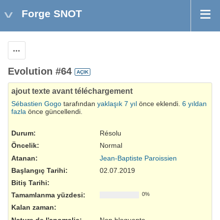
Forge SNOT
Aksiyonlar
Evolution #64
AÇIK
ajout texte avant téléchargement
Sébastien Gogo
tarafından
yaklaşık 7 yıl
önce eklendi.
6 yıldan
fazla
önce güncellendi.
Durum:
Résolu
Öncelik:
Normal
Atanan:
Jean-Baptiste Paroissien
Başlangıç Tarihi:
02.07.2019
Bitiş Tarihi:
Tamamlanma yüzdesi:
0%
Kalan zaman:
Nature de l'anomalie
:
Non bloquante