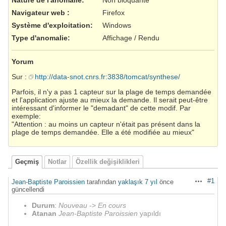
Navigateur web
:
Firefox
Système d'exploitation
:
Windows
Type d'anomalie
:
Affichage / Rendu
Yorum
Sur :
http://data-snot.cnrs.fr:3838/tomcat/synthese/
Parfois, il n'y a pas 1 capteur sur la plage de temps demandée
et l'application ajuste au mieux la demande. Il serait peut-être
intéressant d'informer le "demadant" de cette modif. Par
exemple:
"Attention : au moins un capteur n'était pas présent dans la
plage de temps demandée. Elle a été modifiée au mieux"
Geçmiş
Notlar
Özellik değişiklikleri
#1
Jean-Baptiste Paroissien
tarafından
yaklaşık 7 yıl
önce
Aksiyonlar
güncellendi
Durum
:
Nouveau
->
En cours
Atanan
Jean-Baptiste Paroissien
yapıldı