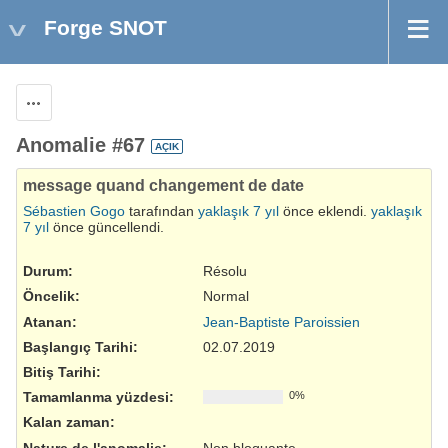
Forge SNOT
Aksiyonlar
Anomalie #67
AÇIK
message quand changement de date
Sébastien Gogo
tarafından
yaklaşık 7 yıl
önce eklendi.
yaklaşık
7 yıl
önce güncellendi.
Durum:
Résolu
Öncelik:
Normal
Atanan:
Jean-Baptiste Paroissien
Başlangıç Tarihi:
02.07.2019
Bitiş Tarihi:
Tamamlanma yüzdesi:
0%
Kalan zaman:
Nature de l'anomalie
:
Non bloquante