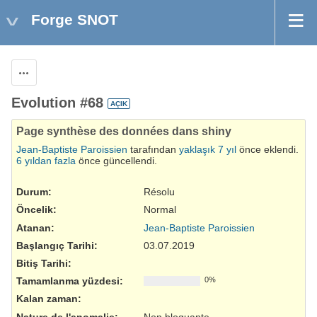
Forge SNOT
Aksiyonlar
Evolution #68
AÇIK
Page synthèse des données dans shiny
Jean-Baptiste Paroissien
tarafından
yaklaşık 7 yıl
önce eklendi.
6 yıldan fazla
önce güncellendi.
Durum:
Résolu
Öncelik:
Normal
Atanan:
Jean-Baptiste Paroissien
Başlangıç Tarihi:
03.07.2019
Bitiş Tarihi:
Tamamlanma yüzdesi:
0%
Kalan zaman:
Nature de l'anomalie
:
Non bloquante