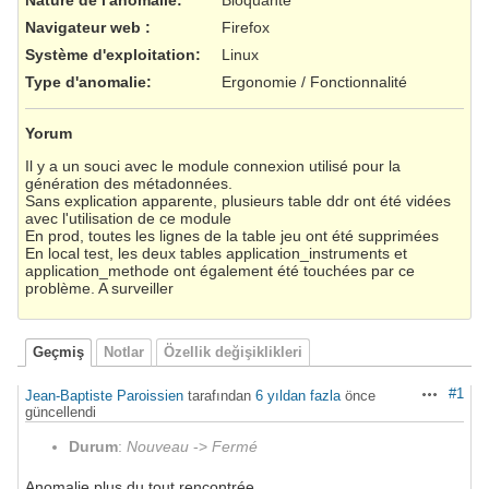
Navigateur web
:
Firefox
Système d'exploitation
:
Linux
Type d'anomalie
:
Ergonomie / Fonctionnalité
Yorum
Il y a un souci avec le module connexion utilisé pour la
génération des métadonnées.
Sans explication apparente, plusieurs table ddr ont été vidées
avec l'utilisation de ce module
En prod, toutes les lignes de la table jeu ont été supprimées
En local test, les deux tables application_instruments et
application_methode ont également été touchées par ce
problème. A surveiller
Geçmiş
Notlar
Özellik değişiklikleri
#1
Jean-Baptiste Paroissien
tarafından
6 yıldan fazla
önce
Aksiyonlar
güncellendi
Durum
:
Nouveau
->
Fermé
Anomalie plus du tout rencontrée...