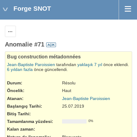
Forge SNOT
Aksiyonlar
Anomalie #71
AÇIK
Bug construction métadonnées
Jean-Baptiste Paroissien
tarafından
yaklaşık 7 yıl
önce eklendi.
6 yıldan fazla
önce güncellendi.
Durum:
Résolu
Öncelik:
Haut
Atanan:
Jean-Baptiste Paroissien
Başlangıç Tarihi:
25.07.2019
Bitiş Tarihi:
Tamamlanma yüzdesi:
0%
Kalan zaman:
Nature de l'anomalie
:
Bloquante