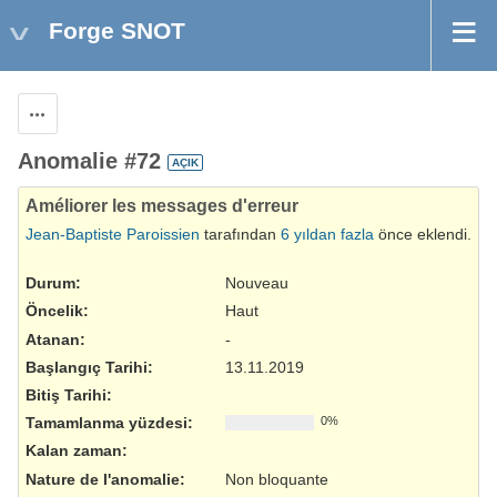
Forge SNOT
Aksiyonlar
Anomalie #72
AÇIK
Améliorer les messages d'erreur
Jean-Baptiste Paroissien
tarafından
6 yıldan fazla
önce eklendi.
Durum:
Nouveau
Öncelik:
Haut
Atanan:
-
Başlangıç Tarihi:
13.11.2019
Bitiş Tarihi:
Tamamlanma yüzdesi:
0%
Kalan zaman:
Nature de l'anomalie
:
Non bloquante