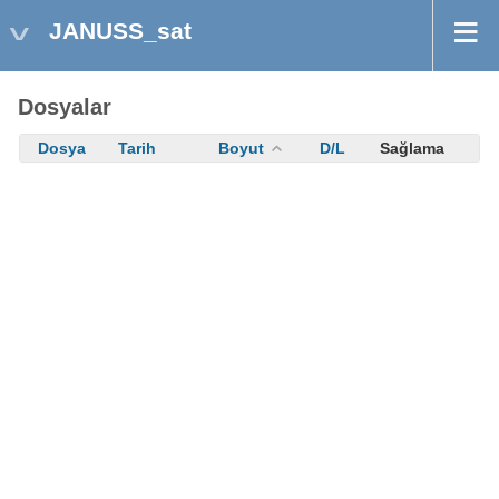
JANUSS_sat
Dosyalar
Dosya
Tarih
Boyut
D/L
Sağlama