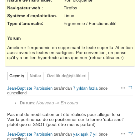
Navigateur web
:
Firefox
Système d'exploitation
:
Linux
Type d'anomalie
:
Ergonomie / Fonctionnalité
Yorum
Améliorer l'ergonomie en supprimant le texte superflu. Attention
aussi avec les textes en surlignés. Par convention, on pense
qu'il y a un lien hypertexte alors que non (retour utilisateur)
Geçmiş
Notlar
Özellik değişiklikleri
#1
Jean-Baptiste Paroissien
tarafından
7 yıldan fazla
önce
Aksiyonlar
güncellendi
Durum
:
Nouveau
->
En cours
Pas mal de modification ont été réalisés pour alléger le si
Voir la pertinence de se positionner sur le terme 'data-snot'
plutôt que si-SNOT (peut-être moins parlant)
#2
Jean-Baptiste Paroissien
tarafından
yaklaşık 7 yıl
önce
Aksiyonlar
güncellendi