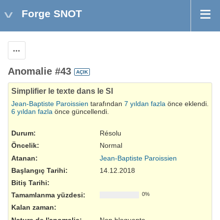
Forge SNOT
Aksiyonlar
Anomalie #43
AÇIK
Simplifier le texte dans le SI
Jean-Baptiste Paroissien
tarafından
7 yıldan fazla
önce eklendi.
6 yıldan fazla
önce güncellendi.
Durum:
Résolu
Öncelik:
Normal
Atanan:
Jean-Baptiste Paroissien
Başlangıç Tarihi:
14.12.2018
Bitiş Tarihi:
Tamamlanma yüzdesi:
0%
Kalan zaman:
Nature de l'anomalie
:
Non bloquante