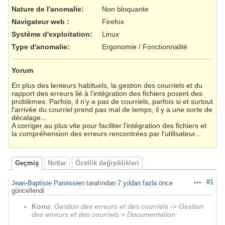
Nature de l'anomalie
:
Non bloquante
Navigateur web
:
Firefox
Système d'exploitation
:
Linux
Type d'anomalie
:
Ergonomie / Fonctionnalité
Yorum
En plus des lenteurs habituels, la gestion des courriels et du
rapport des erreurs lié à l'intégration des fichiers posent des
problèmes. Parfois, il n'y a pas de courriels, parfois si et surtout
l'arrivée du courriel prend pas mal de temps, il y a une sorte de
décalage...
A corriger au plus vite pour faciliter l'intégration des fichiers et
la compréhension des erreurs rencontrées par l'utilisateur...
Geçmiş
Notlar
Özellik değişiklikleri
#1
Jean-Baptiste Paroissien
tarafından
7 yıldan fazla
önce
Aksiyonlar
güncellendi
Konu
:
Gestion des erreurs et des courriels
->
Gestion
des erreurs et des courriels + Documentation