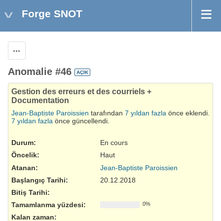
Forge SNOT
Aksiyonlar
Anomalie #46
AÇIK
Gestion des erreurs et des courriels +
Documentation
Jean-Baptiste Paroissien
tarafından
7 yıldan fazla
önce eklendi.
7 yıldan fazla
önce güncellendi.
Durum:
En cours
Öncelik:
Haut
Atanan:
Jean-Baptiste Paroissien
Başlangıç Tarihi:
20.12.2018
Bitiş Tarihi:
Tamamlanma yüzdesi:
0%
Kalan zaman: