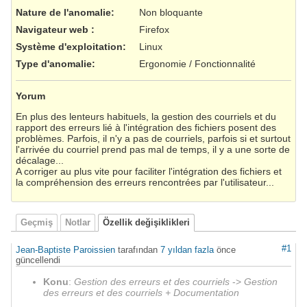
Nature de l'anomalie
:
Non bloquante
Navigateur web
:
Firefox
Système d'exploitation
:
Linux
Type d'anomalie
:
Ergonomie / Fonctionnalité
Yorum
En plus des lenteurs habituels, la gestion des courriels et du
rapport des erreurs lié à l'intégration des fichiers posent des
problèmes. Parfois, il n'y a pas de courriels, parfois si et surtout
l'arrivée du courriel prend pas mal de temps, il y a une sorte de
décalage...
A corriger au plus vite pour faciliter l'intégration des fichiers et
la compréhension des erreurs rencontrées par l'utilisateur...
Geçmiş
Notlar
Özellik değişiklikleri
#1
Jean-Baptiste Paroissien
tarafından
7 yıldan fazla
önce
güncellendi
Konu
:
Gestion des erreurs et des courriels
->
Gestion
des erreurs et des courriels + Documentation