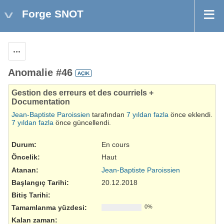
Forge SNOT
Aksiyonlar
Anomalie #46
AÇIK
Gestion des erreurs et des courriels +
Documentation
Jean-Baptiste Paroissien
tarafından
7 yıldan fazla
önce eklendi.
7 yıldan fazla
önce güncellendi.
Durum:
En cours
Öncelik:
Haut
Atanan:
Jean-Baptiste Paroissien
Başlangıç Tarihi:
20.12.2018
Bitiş Tarihi:
Tamamlanma yüzdesi:
0%
Kalan zaman: