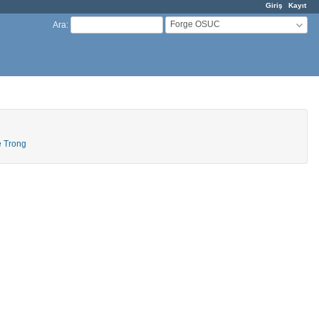
Giriş
Kayıt
Forge OSUC
Ara
:
 Trong