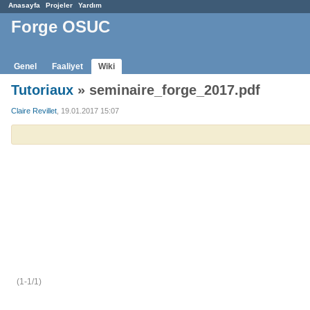
Anasayfa
Projeler
Yardım
Forge OSUC
Genel
Faaliyet
Wiki
Tutoriaux
» seminaire_forge_2017.pdf
Claire Revillet
, 19.01.2017 15:07
(1-1/1)