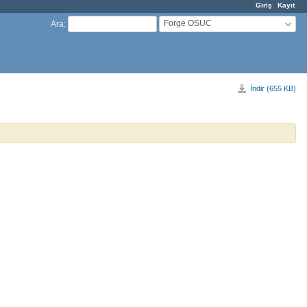
Giriş
Kayıt
Forge OSUC
Ara
:
İndir (655 KB)