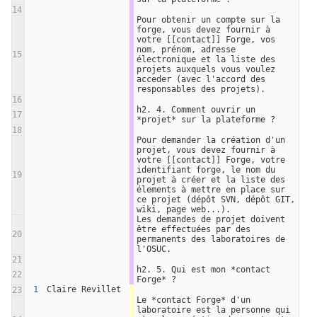
14
Pour obtenir un compte sur la 
forge, vous devez fournir à 
votre [[contact]] Forge, vos 
nom, prénom, adresse 
15
électronique et la liste des 
projets auxquels vous voulez 
acceder (avec l'accord des 
responsables des projets).
16
h2. 4. Comment ouvrir un 
17
*projet* sur la plateforme ?
18
Pour demander la création d'un 
projet, vous devez fournir à 
votre [[contact]] Forge, votre 
identifiant forge, le nom du 
19
projet à créer et la liste des 
élements à mettre en place sur 
ce projet (dépôt SVN, dépôt GIT, 
wiki, page web...).
Les demandes de projet doivent 
être effectuées par des 
20
permanents des laboratoires de 
l'OSUC.
21
h2. 5. Qui est mon *contact 
22
Forge* ?
1
Claire Revillet
23
Le *contact Forge* d'un 
laboratoire est la personne qui 