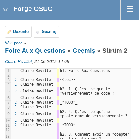
Forge OSUC
Düzenle
Geçmiş
Wiki page
»
Foire Aux Questions
»
Geçmiş
» Sürüm 2
Claire Revillet
, 21.05.2015 14:05
1
1
Claire Revillet
h1. Foire Aux Questions
2
2
Claire Revillet
{{toc}}
3
1
Claire Revillet
4
h2. 1. Qu'est-ce que le 
5
2
Claire Revillet
*versionnement* de code ?
1
Claire Revillet
6
2
Claire Revillet
_*TODO*_
7
1
Claire Revillet
8
h2. 2. Qu'est-ce qu'une 
9
2
Claire Revillet
*plateforme de versionnement* ?
1
Claire Revillet
10
2
Claire Revillet
_*TODO*_
11
12
h2. 3. Comment avoir un *compte* 
13
sur la plateforme ?