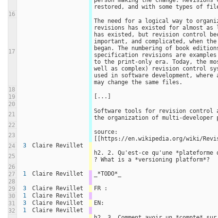
person making the change. Revisions c
restored, and with some types of fil
16
The need for a logical way to organiz
revisions has existed for almost as l
has existed, but revision control bec
important, and complicated, when the 
began. The numbering of book editions
17
specification revisions are examples 
to the print-only era. Today, the mos
well as complex) revision control sys
used in software development, where a
may change the same files.
18
[...]
19
20
Software tools for revision control a
21
the organization of multi-developer 
22
source: 
23
[[https://en.wikipedia.org/wiki/Revi
3
Claire Revillet
24
h2. 2. Qu'est-ce qu'une *plateforme d
25
? What is a *versioning platform*?
26
1
Claire Revillet
_*TODO*_
27
28
3
Claire Revillet
FR :
29
1
Claire Revillet
30
3
Claire Revillet
EN:
31
1
Claire Revillet
32
h2. 3. Comment avoir un *compte* sur 