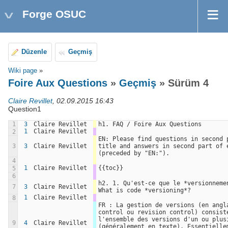
Forge OSUC
Düzenle
Geçmiş
Wiki page
»
Foire Aux Questions
»
Geçmiş
» Sürüm 4
Claire Revillet
, 02.09.2015 16:43
Question1
1
3
Claire Revillet
h1. FAQ / Foire Aux Questions
1
Claire Revillet
2
EN: Please find questions in second p
3
3
Claire Revillet
title and answers in second part of e
(preceded by "EN:").
4
1
Claire Revillet
{{toc}}
5
6
h2. 1. Qu'est-ce que le *versionnemen
7
3
Claire Revillet
What is code *versioning*?
1
Claire Revillet
8
FR : La gestion de versions (en angla
control ou revision control) consiste
l'ensemble des versions d'un ou plusi
9
4
Claire Revillet
(généralement en texte). Essentiellem