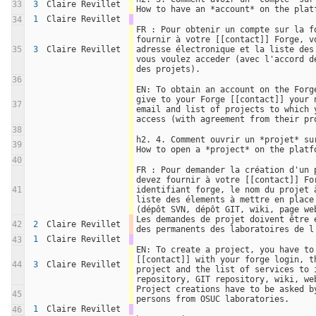
33
3
Claire Revillet
How to have an *account* on the plat
1
Claire Revillet
34
FR : Pour obtenir un compte sur la fo
fournir à votre [[contact]] Forge, vo
35
3
Claire Revillet
adresse électronique et la liste des 
vous voulez acceder (avec l'accord de
des projets).
36
EN: To obtain an account on the Forge
give to your Forge [[contact]] your n
37
email and list of projects to which y
access (with agreement from their pr
38
h2. 4. Comment ouvrir un *projet* sur
39
How to open a *project* on the platf
40
FR : Pour demander la création d'un p
devez fournir à votre [[contact]] For
41
identifiant forge, le nom du projet à
liste des élements à mettre en place 
(dépôt SVN, dépôt GIT, wiki, page we
Les demandes de projet doivent être e
42
2
Claire Revillet
des permanents des laboratoires de l
1
Claire Revillet
43
EN: To create a project, you have to 
[[contact]] with your forge login, th
44
3
Claire Revillet
project and the list of services to i
repository, GIT repository, wiki, we
Project creations have to be asked by
45
persons from OSUC laboratories.
1
Claire Revillet
46