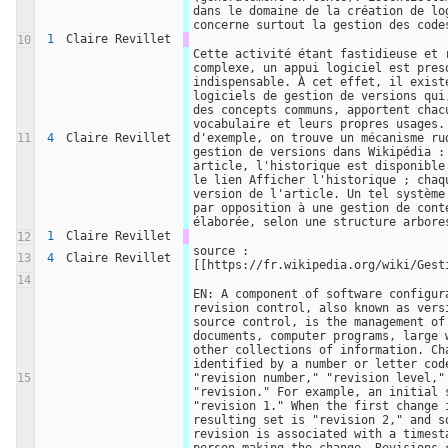
dans le domaine de la création de log
concerne surtout la gestion des code
1
Claire Revillet
10
Cette activité étant fastidieuse et r
complexe, un appui logiciel est presq
indispensable. À cet effet, il existe
logiciels de gestion de versions qui,
des concepts communs, apportent chacu
vocabulaire et leurs propres usages. 
11
4
Claire Revillet
d'exemple, on trouve un mécanisme rud
gestion de versions dans Wikipédia : 
article, l'historique est disponible 
le lien Afficher l'historique ; chaqu
version de l'article. Un tel système 
par opposition à une gestion de conte
élaborée, selon une structure arbore
1
Claire Revillet
12
source : 
13
4
Claire Revillet
[[https://fr.wikipedia.org/wiki/Gest
14
EN: A component of software configura
revision control, also known as versi
source control, is the management of 
documents, computer programs, large w
other collections of information. Cha
identified by a number or letter code
15
"revision number," "revision level," 
"revision." For example, an initial s
"revision 1." When the first change i
resulting set is "revision 2," and so
revision is associated with a timesta