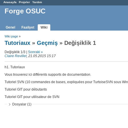
Anasayfa
Projeler
Yardım
Forge OSUC
Genel
Faaliyet
Wiki
Wiki page
»
Tutoriaux
»
Geçmiş
» Değişiklik 1
Değişiklik 1/3 |
Sonraki »
Claire Revillet
, 21.05.2015 15:17
h1. Tutoriaux
Vous trouverez ici différents supports de documentation.
Tutoriel SVN (10 commandes de bases, expliquées pour TurtoiseSVN sous Win
Tutoriel GIT pour débutants
Tutoriel GIT pour utilisateur de SVN
Dosyalar (1)