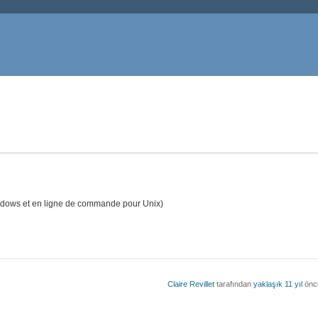
dows et en ligne de commande pour Unix)
Claire Revillet
tarafından
yaklaşık 11 yıl
önce