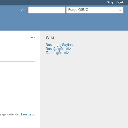
Giriş
Kayıt
Forge OSUC
Ara
:
Wiki
Aksiyonlar
Başlangıç Sayfası
Başlığa göre diz
Tarihe göre diz
 güncellendi ·
1 revizyon