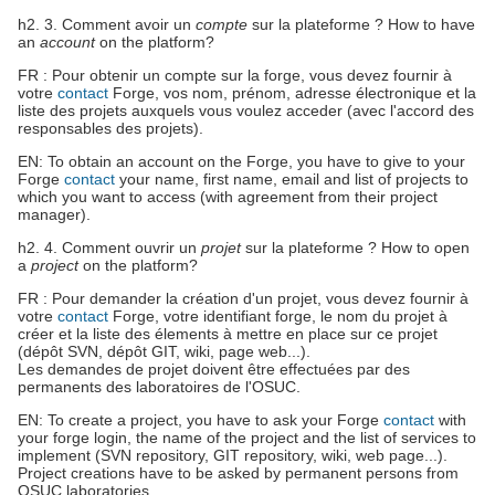
h2. 3. Comment avoir un
compte
sur la plateforme ? How to have
an
account
on the platform?
FR : Pour obtenir un compte sur la forge, vous devez fournir à
votre
contact
Forge, vos nom, prénom, adresse électronique et la
liste des projets auxquels vous voulez acceder (avec l'accord des
responsables des projets).
EN: To obtain an account on the Forge, you have to give to your
Forge
contact
your name, first name, email and list of projects to
which you want to access (with agreement from their project
manager).
h2. 4. Comment ouvrir un
projet
sur la plateforme ? How to open
a
project
on the platform?
FR : Pour demander la création d'un projet, vous devez fournir à
votre
contact
Forge, votre identifiant forge, le nom du projet à
créer et la liste des élements à mettre en place sur ce projet
(dépôt SVN, dépôt GIT, wiki, page web...).
Les demandes de projet doivent être effectuées par des
permanents des laboratoires de l'OSUC.
EN: To create a project, you have to ask your Forge
contact
with
your forge login, the name of the project and the list of services to
implement (SVN repository, GIT repository, wiki, web page...).
Project creations have to be asked by permanent persons from
OSUC laboratories.