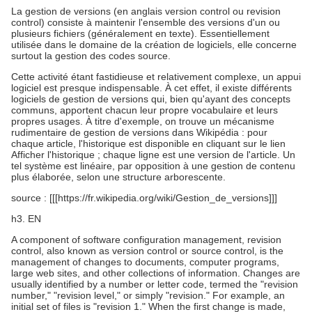
La gestion de versions (en anglais version control ou revision
control) consiste à maintenir l'ensemble des versions d'un ou
plusieurs fichiers (généralement en texte). Essentiellement
utilisée dans le domaine de la création de logiciels, elle concerne
surtout la gestion des codes source.
Cette activité étant fastidieuse et relativement complexe, un appui
logiciel est presque indispensable. À cet effet, il existe différents
logiciels de gestion de versions qui, bien qu'ayant des concepts
communs, apportent chacun leur propre vocabulaire et leurs
propres usages. À titre d'exemple, on trouve un mécanisme
rudimentaire de gestion de versions dans Wikipédia : pour
chaque article, l'historique est disponible en cliquant sur le lien
Afficher l'historique ; chaque ligne est une version de l'article. Un
tel système est linéaire, par opposition à une gestion de contenu
plus élaborée, selon une structure arborescente.
source : [[[https://fr.wikipedia.org/wiki/Gestion_de_versions]]]
h3. EN
A component of software configuration management, revision
control, also known as version control or source control, is the
management of changes to documents, computer programs,
large web sites, and other collections of information. Changes are
usually identified by a number or letter code, termed the "revision
number," "revision level," or simply "revision." For example, an
initial set of files is "revision 1." When the first change is made,