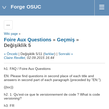
Forge OSUC
Aksiyonlar
Wiki page
»
Foire Aux Questions
»
Geçmiş
»
Değişiklik 5
« Önceki
| Değişiklik 5/11 (
farklar
) |
Sonraki »
Claire Revillet
, 02.09.2015 16:44
h1. FAQ / Foire Aux Questions
EN: Please find questions in second place of each title and
answers in second part of each paragraph (preceded by "EN:").
{{toc}}
h2. 1. Qu'est-ce que le
versionnement
de code ? What is code
versioning
?
h3. FR