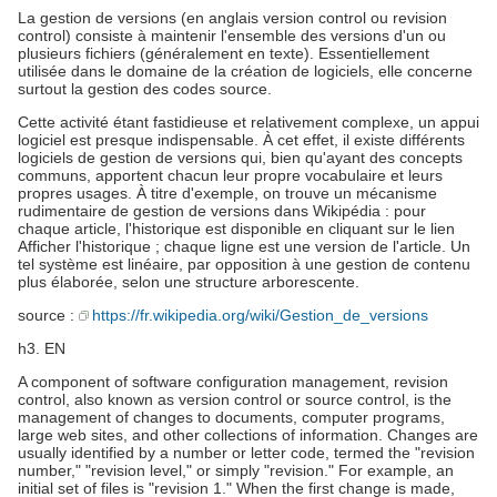
La gestion de versions (en anglais version control ou revision
control) consiste à maintenir l'ensemble des versions d'un ou
plusieurs fichiers (généralement en texte). Essentiellement
utilisée dans le domaine de la création de logiciels, elle concerne
surtout la gestion des codes source.
Cette activité étant fastidieuse et relativement complexe, un appui
logiciel est presque indispensable. À cet effet, il existe différents
logiciels de gestion de versions qui, bien qu'ayant des concepts
communs, apportent chacun leur propre vocabulaire et leurs
propres usages. À titre d'exemple, on trouve un mécanisme
rudimentaire de gestion de versions dans Wikipédia : pour
chaque article, l'historique est disponible en cliquant sur le lien
Afficher l'historique ; chaque ligne est une version de l'article. Un
tel système est linéaire, par opposition à une gestion de contenu
plus élaborée, selon une structure arborescente.
source :
https://fr.wikipedia.org/wiki/Gestion_de_versions
h3. EN
A component of software configuration management, revision
control, also known as version control or source control, is the
management of changes to documents, computer programs,
large web sites, and other collections of information. Changes are
usually identified by a number or letter code, termed the "revision
number," "revision level," or simply "revision." For example, an
initial set of files is "revision 1." When the first change is made,