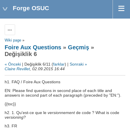
Forge OSUC
Aksiyonlar
Wiki page
»
Foire Aux Questions
»
Geçmiş
»
Değişiklik 6
« Önceki
| Değişiklik 6/11 (
farklar
) |
Sonraki »
Claire Revillet
, 02.09.2015 16:44
h1. FAQ / Foire Aux Questions
EN: Please find questions in second place of each title and
answers in second part of each paragraph (preceded by "EN:").
{{toc}}
h2. 1. Qu'est-ce que le
versionnement
de code ? What is code
versioning
?
h3. FR