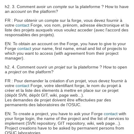
h2. 3. Comment avoir un
compte
sur la plateforme ? How to have
an
account
on the platform?
FR : Pour obtenir un compte sur la forge, vous devez fournir à
votre
contact
Forge, vos nom, prénom, adresse électronique et la
liste des projets auxquels vous voulez acceder (avec l'accord des
responsables des projets).
EN: To obtain an account on the Forge, you have to give to your
Forge
contact
your name, first name, email and list of projects to
which you want to access (with agreement from their project
manager).
h2. 4. Comment ouvrir un
projet
sur la plateforme ? How to open
a
project
on the platform?
FR : Pour demander la création d'un projet, vous devez fournir à
votre
contact
Forge, votre identifiant forge, le nom du projet à
créer et la liste des élements à mettre en place sur ce projet
(dépôt SVN, dépôt GIT, wiki, page web...).
Les demandes de projet doivent être effectuées par des
permanents des laboratoires de l'OSUC.
EN: To create a project, you have to ask your Forge
contact
with
your forge login, the name of the project and the list of services to
implement (SVN repository, GIT repository, wiki, web page...).
Project creations have to be asked by permanent persons from
OSUC laboratories.